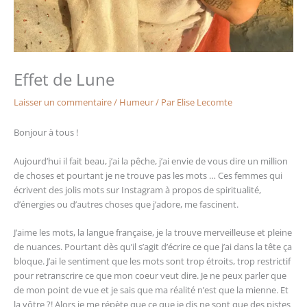
Effet de Lune
Laisser un commentaire
/
Humeur
/ Par
Elise Lecomte
Bonjour à tous !
Aujourd’hui il fait beau, j’ai la pêche, j’ai envie de vous dire un million
de choses et pourtant je ne trouve pas les mots … Ces femmes qui
écrivent des jolis mots sur Instagram à propos de spiritualité,
d’énergies ou d’autres choses que j’adore, me fascinent.
J’aime les mots, la langue française, je la trouve merveilleuse et pleine
de nuances. Pourtant dès qu’il s’agit d’écrire ce que j’ai dans la tête ça
bloque. J’ai le sentiment que les mots sont trop étroits, trop restrictif
pour retranscrire ce que mon coeur veut dire. Je ne peux parler que
de mon point de vue et je sais que ma réalité n’est que la mienne. Et
la vôtre ?! Alors je me répète que ce que je dis ne sont que des pistes